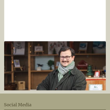
11
.
11
.
2024
Weihnachtskarten - Aktion 2024
Weihnachtskarten - Aktion 2024: Für jede gekaufte Karte
pflanzen wir einen Baum! Unterstützen Sie Aufforstung,
wählen Sie aus neuen Motiven und senden Sie
nachhaltige Grüße.
Social Media