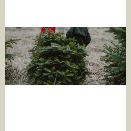
11
.
11
.
2024
Zertifikate unserer Christbäume
Wir erfüllen die Standards für "Geprüfte Qualität -
Bayern" und sind seit 2023 Bio - Betrieb in Umstellung.
Ab 2026 tragen unsere Christbäume das EU-Bio-Siegel -
nachhaltig, regional, hochwertig!