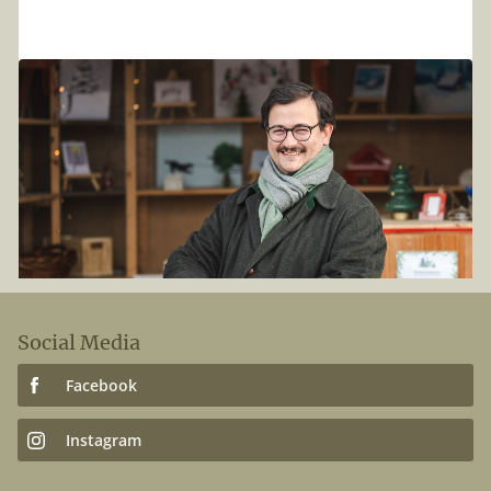
11
.
11
.
2024
Weihnachtskarten - Aktion 2024
Weihnachtskarten - Aktion 2024: Für jede gekaufte Karte
pflanzen wir einen Baum! Unterstützen Sie Aufforstung,
wählen Sie aus neuen Motiven und senden Sie
nachhaltige Grüße.
Social Media
Facebook
Instagram