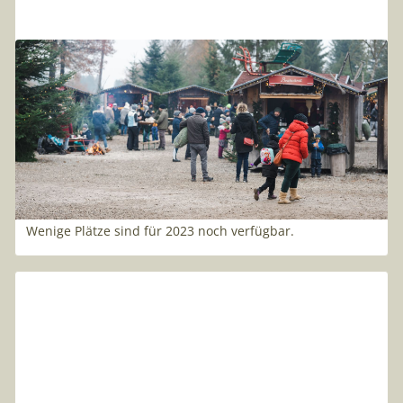
07
.
07
.
2023
Zeige Deine Kunst beim
Christkindlmarkt! Bewirb Dich
jetzt!
Entdecke unseren Christkindlmarkt! Einzigartige
Kunstwerke, festliche Atmosphäre und erstklassige
Präsentationsflächen erwarten dich. Bewirb dich jetzt!
Wenige Plätze sind für 2023 noch verfügbar.