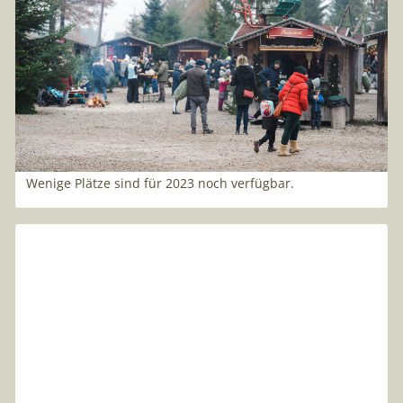
07
.
07
.
2023
Zeige Deine Kunst beim
Christkindlmarkt! Bewirb Dich
jetzt!
Entdecke unseren Christkindlmarkt! Einzigartige
Kunstwerke, festliche Atmosphäre und erstklassige
Präsentationsflächen erwarten dich. Bewirb dich jetzt!
Wenige Plätze sind für 2023 noch verfügbar.