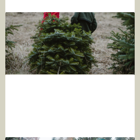
11
.
11
.
2024
Zertifikate unserer Christbäume
Wir erfüllen die Standards für "Geprüfte Qualität -
Bayern" und sind seit 2023 Bio - Betrieb in Umstellung.
Ab 2026 tragen unsere Christbäume das EU-Bio-Siegel -
nachhaltig, regional, hochwertig!