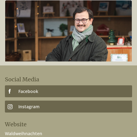
11
.
11
.
2024
Weihnachtskarten - Aktion 2024
Weihnachtskarten - Aktion 2024: Für jede gekaufte Karte
pflanzen wir einen Baum! Unterstützen Sie Aufforstung,
wählen Sie aus neuen Motiven und senden Sie
nachhaltige Grüße.
Social Media
Facebook
Instagram
Website
Waldweihnachten